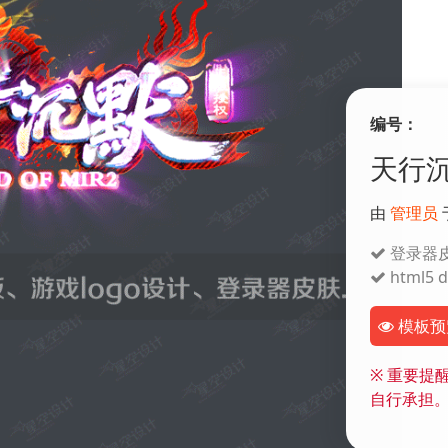
编号：
天行沉
由
管理员
登录器
html5 di
模板预
※
重要提醒
自行承担